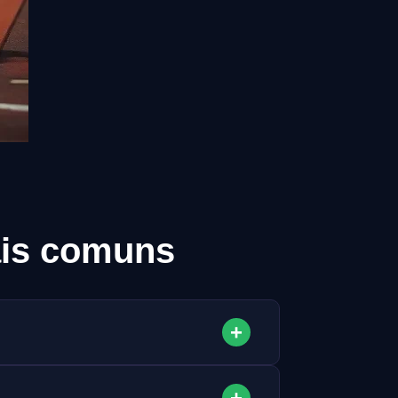
ais comuns
+
+