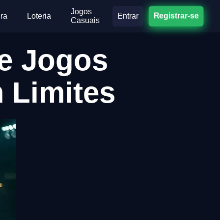
Jogos
ra
Loteria
Entrar
Registrar-se
Casuais
de Jogos
 Limites